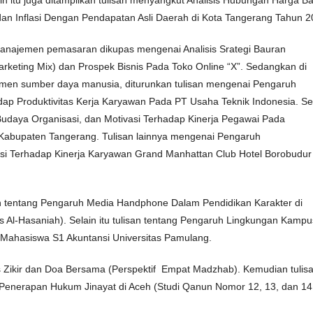
an Inflasi Dengan Pendapatan Asli Daerah di Kota Tangerang Tahun 2
anajemen pemasaran dikupas mengenai Analisis Srategi Bauran
keting Mix) dan Prospek Bisnis Pada Toko Online “X”. Sedangkan di
men sumber daya manusia, diturunkan tulisan mengenai Pengaruh
dap Produktivitas Kerja Karyawan Pada PT Usaha Teknik Indonesia. Se
 Budaya Organisasi, dan Motivasi Terhadap Kinerja Pegawai Pada
 Kabupaten Tangerang. Tulisan lainnya mengenai Pengaruh
si Terhadap Kinerja Karyawan Grand Manhattan Club Hotel Borobudur
n tentang Pengaruh Media Handphone Dalam Pendidikan Karakter di
s Al-Hasaniah). Selain itu tulisan tentang Pengaruh Lingkungan Kampu
 Mahasiswa S1 Akuntansi Universitas Pamulang.
is Zikir dan Doa Bersama (Perspektif Empat Madzhab). Kemudian tulis
enerapan Hukum Jinayat di Aceh (Studi Qanun Nomor 12, 13, dan 14