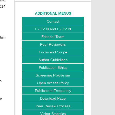
014.
ADDITIONAL MENUS
Contact
P - ISSN and E - ISSN
Editorial Team
lain
Peer Reviewers
Focus and Scope
Author Guidelines
Publication Ethics
Screening Plagiarism
s
Open Access Policy
Publication Frequency
Download Page
an
Peer Review Process
Visitor Statistics