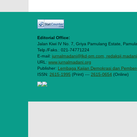
Editorial Office:
Jalan Kiwi IV No. 7, Griya Pamulang Estate, Pamul
Telp./Faks.: 021-74771224
E-mail:
jurnalmadani@lkd-pm.com, redaksij.mada
URL:
www.jurnalmadani.org
Publisher:
Lembaga Kajian Demokrasi dan Pember
ISSN:
2615-1995
(Print) ---
2615-0654
(Online)