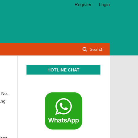
Register
Login
Search
HOTLINE CHAT
 No.
ang
ahan