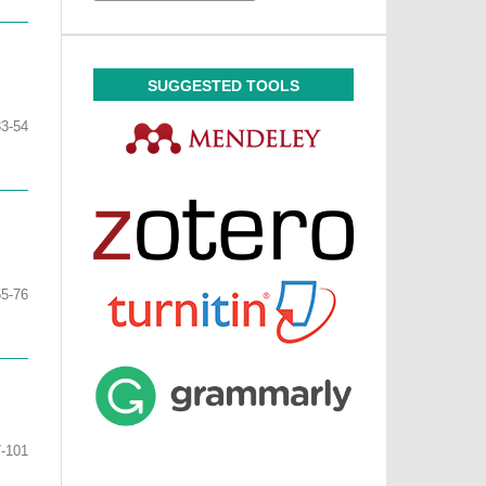
SUGGESTED TOOLS
33-54
55-76
-101