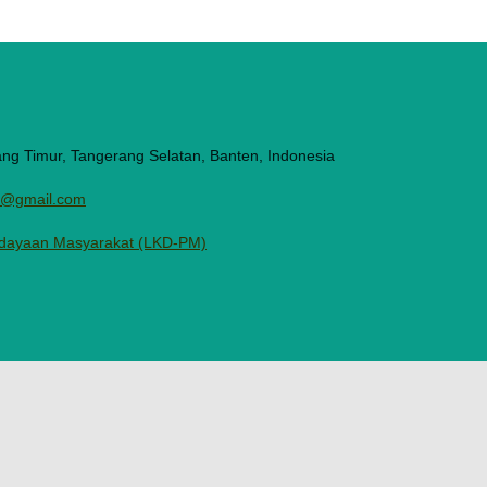
ang Timur, Tangerang Selatan, Banten, Indonesia
ni@gmail.com
dayaan Masyarakat (LKD-PM)