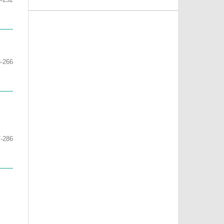
-266
-286