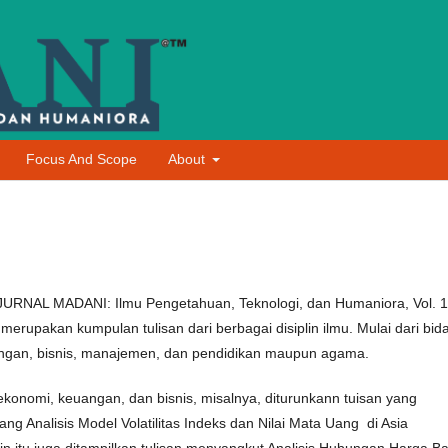
Focus And Scope
About
 JURNAL MADANI: Ilmu Pengetahuan, Teknologi, dan Humaniora, Vol. 1
merupakan kumpulan tulisan dari berbagai disiplin ilmu. Mulai dari bid
ngan, bisnis, manajemen, dan pendidikan maupun agama.
konomi, keuangan, dan bisnis, misalnya, diturunkann tuisan yang
ng Analisis Model Volatilitas Indeks dan Nilai Mata Uang di Asia
in itu juga ditampilkan tulisan menyangkut Analisis Hubungan Harga B